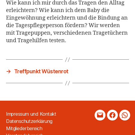
Wie kann ich mir durch das Tragen den Alltag
erleichtern? Wie kann ich dem Baby die
Eingewöhnung erleichtern und die Bindung an
die Tagespflegeperson fördern? Wir werden
mit Tragepuppen, verschiedenen Tragetüchern
und Tragehilfen testen.
→
Treffpunkt Wüstenrot
Impressum und Kontakt
Mail
Faceboo
Wha
Datenschutzerklärung
Mitgliederbereich