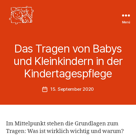
Menü
Tageskinder
Region
Heilbronn
Das Tragen von Babys
e.V.
und Kleinkindern in der
Kindertagespflege
15. September 2020
Veröffentlichungsdatum
Im Mittelpunkt stehen die Grundlagen zum
Tragen: Was ist wirklich wichtig und warum?