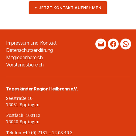
JETZT KONTAKT AUFNEHMEN
Impressum und Kontakt
Mail
Faceboo
Wha
Datenschutzerklärung
Mitgliederbereich
Vorstandsbereich
Tageskinder Region Heilbronn e.V.
Seestraße 10
75031 Eppingen
Postfach: 100112
75020 Eppingen
Telefon +49 (0) 7131 – 12 08 46 3