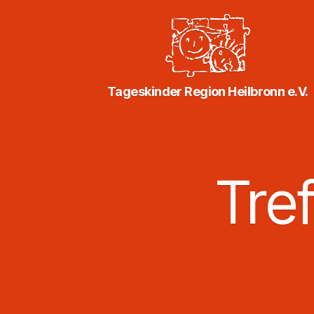
Tageskinder
Tageskinder Region Heilbronn e.V.
Region
Heilbronn
e.V.
Tre