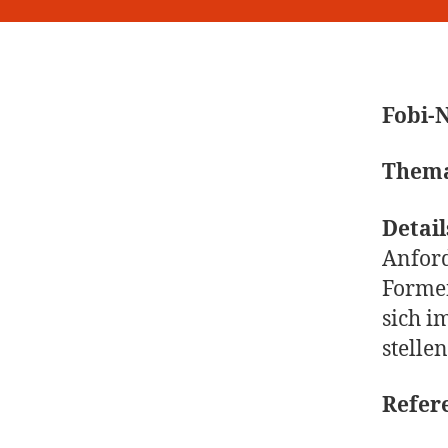
Fobi-N
Them
Detail
Anford
Formen
sich i
stellen
Refere