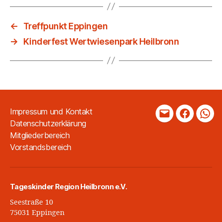
←
Treffpunkt Eppingen
→
Kinderfest Wertwiesenpark Heilbronn
Impressum und Kontakt
Mail
Faceboo
Wha
Datenschutzerklärung
Mitgliederbereich
Vorstandsbereich
Tageskinder Region Heilbronn e.V.
Seestraße 10
75031 Eppingen