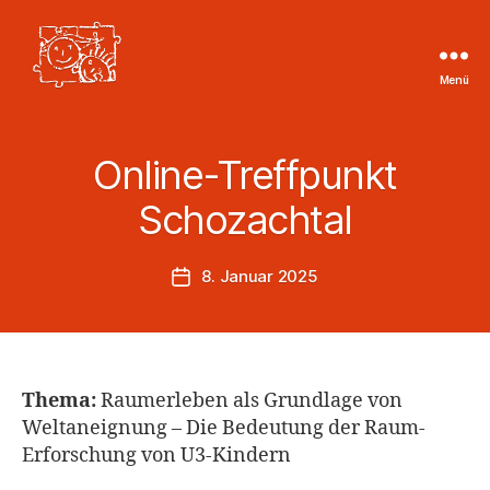
Menü
Tageskinder
Region
Heilbronn
Online-Treffpunkt
e.V.
Schozachtal
8. Januar 2025
Veröffentlichungsdatum
Thema:
Raumerleben als Grundlage von
Weltaneignung – Die Bedeutung der Raum-
Erforschung von U3-Kindern