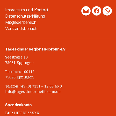
Impressum und Kontakt
Mail
Faceboo
Wha
Datenschutzerklärung
Mitgliederbereich
Vorstandsbereich
Tageskinder Region Heilbronn e.V.
Seestraße 10
75031 Eppingen
Postfach: 100112
75020 Eppingen
Telefon +49 (0) 7131 – 12 08 46 3
info@tageskinder-heilbronn.de
Spendenkonto
BIC:
HEISDE66XXX