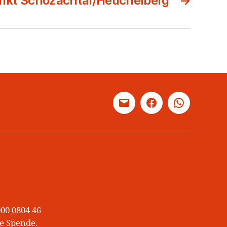
unkt Schozachtal/Heuchelberg
→
Mail
Facebook
WhatsApp
00 0804 46
e Spende.