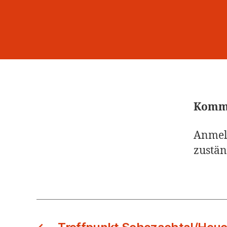
Kommu
Anmeld
zustän