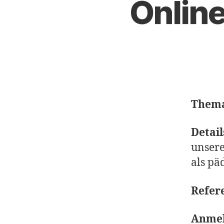
Onlin
Them
Detail
unsere
als pä
Refere
Anmel