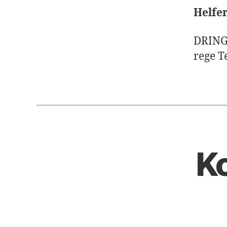
Helfe
DRING
rege T
Ko