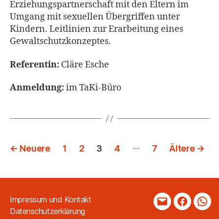
Erziehungspartnerschaft mit den Eltern im
Umgang mit sexuellen Übergriffen unter
Kindern. Leitlinien zur Erarbeitung eines
Gewaltschutzkonzeptes.
Referentin:
Cläre Esche
Anmeldung:
im TaKi-Büro
Seitennummerierung
…
←
Neuere
1
2
3
4
7
Ältere
→
der
Beiträge
Impressum und Kontakt
Mail
Faceboo
Wha
Datenschutzerklärung