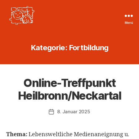
Menü
Tageskinder
Region
Heilbronn
Kategorie:
Fortbildung
e.V.
Online-Treffpunkt
Heilbronn/Neckartal
8. Januar 2025
Veröffentlichungsdatum
Thema:
Lebensweltliche Medienaneignung u.