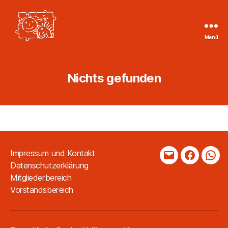
Menü
Tageskinder
Region
Heilbronn
Nichts gefunden
e.V.
Impressum und Kontakt
Mail
Faceboo
Wha
Datenschutzerklärung
Mitgliederbereich
Vorstandsbereich